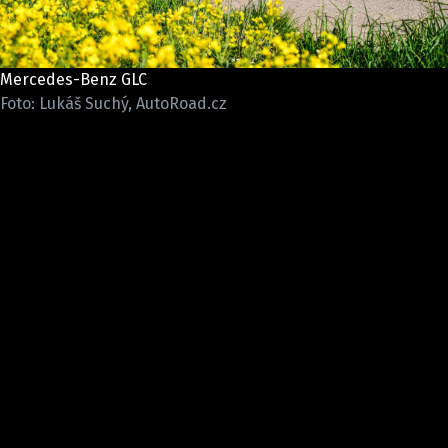
ELEKTRO
NOVINKY ZE SVĚTA EV
Mercedes-Benz GLC
TESTY ELEKTROMOBILŮ
Foto: Lukáš Suchý, AutoRoad.cz
TRH S ELEKTROMOBILY
RALLY
OSTATNÍ
TISKOVKY
ROZHOVORY
DAKAR
Z DOMOVA
ZE SVĚTA
MOTORSPORT