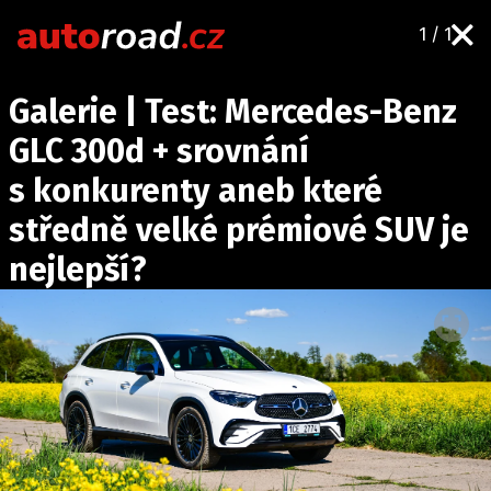
1 / 1
AUTA
Galerie | Test: Mercedes-Benz
TESTY AUT
GLC 300d + srovnání
NOVINKY
s konkurenty aneb které
EKO
středně velké prémiové SUV je
SPY
nejlepší?
HISTORIE
ZAJÍMAVOSTI
TECHNIKA
EKONOMIKA
ČESKÝ TRH
TUNING
PROFI