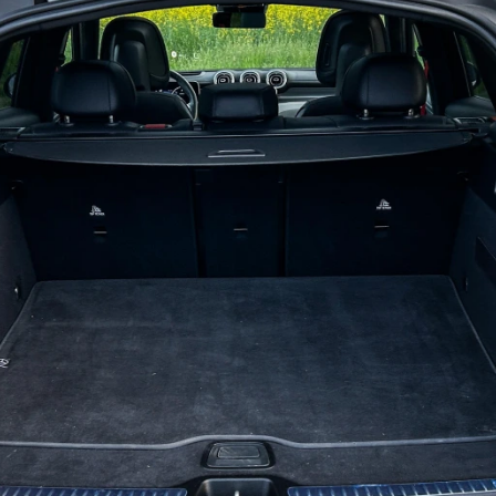
ydavatel
Inzerce
Osobní údaje / Cookies
autoroad.cz je INCORP MEDIA GROUP s.r.o., IČ: 118 23 054