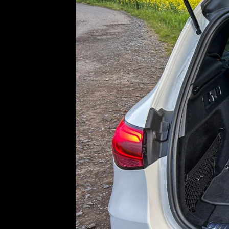
Etický kodex
Kontakt
V
Provozovatelem serveru 