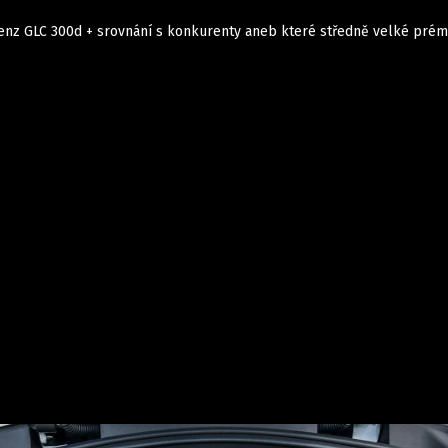
enz GLC 300d + srovnání s konkurenty aneb které středně velké prémi
Auta
Elektro
Rally
Motorsport
Testy aut
Novinky ze světa EV
Ostatní
Pit Lane
Novinky
Testy elektromobilů
Tiskovky
Češi v akci
Eko
Trh s elektromobily
Rozhovory
FIA CEZ & Poháry
Spy
Dakar
Mezinárodní scéna
Historie
Z domova
Zajímavosti
Ze světa
Technika
Ekonomika
Český trh
Tuning
Profi