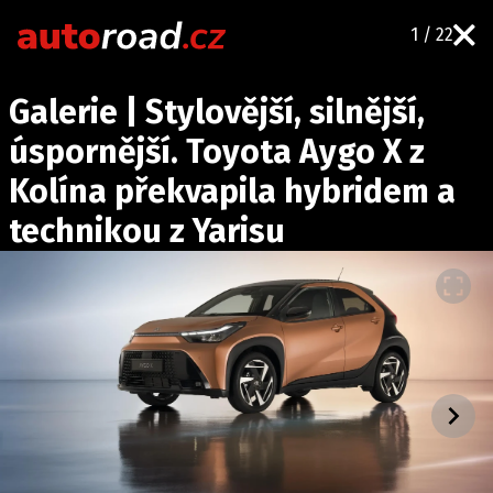
1 / 22
AUTA
Galerie | Stylovější, silnější,
TESTY AUT
úspornější. Toyota Aygo X z
NOVINKY
Kolína překvapila hybridem a
EKO
technikou z Yarisu
SPY
HISTORIE
ZAJÍMAVOSTI
TECHNIKA
EKONOMIKA
ČESKÝ TRH
TUNING
PROFI