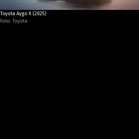
ELEKTRO
Toyota Aygo X (2025)
NOVINKY ZE SVĚTA EV
Foto: Toyota
TESTY ELEKTROMOBILŮ
TRH S ELEKTROMOBILY
RALLY
OSTATNÍ
TISKOVKY
ROZHOVORY
DAKAR
Z DOMOVA
ZE SVĚTA
MOTORSPORT