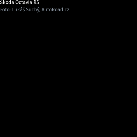
Škoda Octavia RS
ELEKTRO
Foto: Lukáš Suchý, AutoRoad.cz
NOVINKY ZE SVĚTA EV
TESTY ELEKTROMOBILŮ
TRH S ELEKTROMOBILY
RALLY
OSTATNÍ
TISKOVKY
ROZHOVORY
DAKAR
Z DOMOVA
ZE SVĚTA
MOTORSPORT