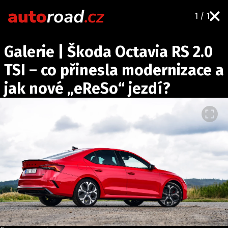
1 / 1
AUTA
Galerie | Škoda Octavia RS 2.0
TESTY AUT
TSI – co přinesla modernizace a
NOVINKY
jak nové „eReSo“ jezdí?
EKO
SPY
HISTORIE
ZAJÍMAVOSTI
TECHNIKA
EKONOMIKA
ČESKÝ TRH
TUNING
PROFI