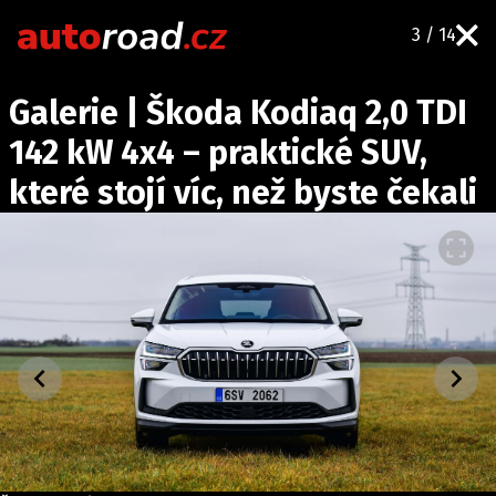
3 / 14
AUTA
Galerie | Škoda Kodiaq 2,0 TDI
TESTY AUT
142 kW 4x4 – praktické SUV,
NOVINKY
které stojí víc, než byste čekali
EKO
SPY
HISTORIE
ZAJÍMAVOSTI
TECHNIKA
EKONOMIKA
ČESKÝ TRH
TUNING
PROFI