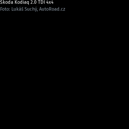
Škoda Kodiaq 2.0 TDI 4x4
ELEKTRO
Foto: Lukáš Suchý, AutoRoad.cz
NOVINKY ZE SVĚTA EV
TESTY ELEKTROMOBILŮ
TRH S ELEKTROMOBILY
RALLY
OSTATNÍ
TISKOVKY
ROZHOVORY
DAKAR
Z DOMOVA
ZE SVĚTA
MOTORSPORT