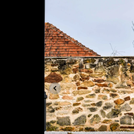
Etický kodex
Kontakt
V
Provozovatelem serveru 