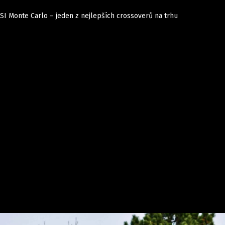
TSI Monte Carlo – jeden z nejlepších crossoverů na trhu
Auta
Elektro
Rally
Motorsport
Testy aut
Novinky ze světa EV
Ostatní
Pit Lane
Novinky
Testy elektromobilů
Tiskovky
Češi v akci
Eko
Trh s elektromobily
Rozhovory
FIA CEZ & Poháry
Spy
Dakar
Mezinárodní scéna
Historie
Z domova
Zajímavosti
Ze světa
Technika
Ekonomika
Český trh
Tuning
Profi