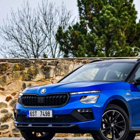
ydavatel
Inzerce
Osobní údaje / Cookies
autoroad.cz je INCORP MEDIA GROUP s.r.o., IČ: 118 23 054