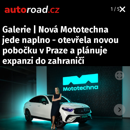
1 / 5
AUTA
Galerie | Nová Mototechna
TESTY AUT
jede naplno - otevřela novou
NOVINKY
pobočku v Praze a plánuje
EKO
expanzi do zahraničí
SPY
HISTORIE
ZAJÍMAVOSTI
TECHNIKA
EKONOMIKA
ČESKÝ TRH
TUNING
PROFI