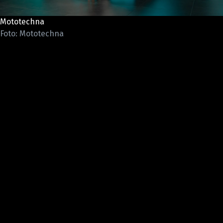
ELEKTRO
Mototechna
NOVINKY ZE SVĚTA EV
Foto: Mototechna
TESTY ELEKTROMOBILŮ
TRH S ELEKTROMOBILY
RALLY
OSTATNÍ
TISKOVKY
ROZHOVORY
DAKAR
Z DOMOVA
ZE SVĚTA
MOTORSPORT