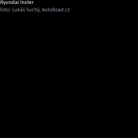
Hyundai Inster
ELEKTRO
Foto: Lukáš Suchý, AutoRoad.cz
NOVINKY ZE SVĚTA EV
TESTY ELEKTROMOBILŮ
TRH S ELEKTROMOBILY
RALLY
OSTATNÍ
TISKOVKY
ROZHOVORY
DAKAR
Z DOMOVA
ZE SVĚTA
MOTORSPORT