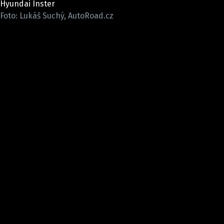
Hyundai Inster
ELEKTRO
Foto: Lukáš Suchý, AutoRoad.cz
NOVINKY ZE SVĚTA EV
TESTY ELEKTROMOBILŮ
TRH S ELEKTROMOBILY
RALLY
OSTATNÍ
TISKOVKY
ROZHOVORY
DAKAR
Z DOMOVA
ZE SVĚTA
MOTORSPORT