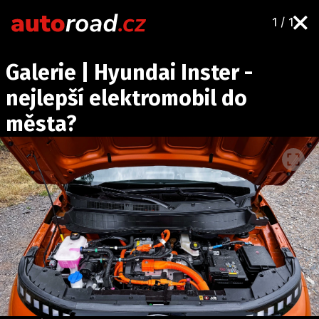
1 / 1
AUTA
Galerie | Hyundai Inster -
TESTY AUT
nejlepší elektromobil do
NOVINKY
města?
EKO
SPY
HISTORIE
ZAJÍMAVOSTI
TECHNIKA
EKONOMIKA
ČESKÝ TRH
TUNING
PROFI