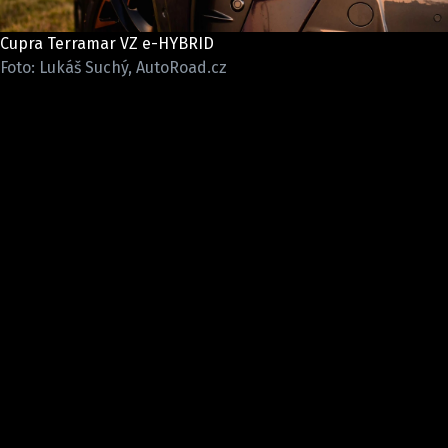
ELEKTRO
Cupra Terramar VZ e-HYBRID
NOVINKY ZE SVĚTA EV
Foto: Lukáš Suchý, AutoRoad.cz
TESTY ELEKTROMOBILŮ
TRH S ELEKTROMOBILY
RALLY
OSTATNÍ
TISKOVKY
ROZHOVORY
DAKAR
Z DOMOVA
ZE SVĚTA
MOTORSPORT