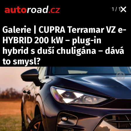
1 / 1
AUTA
Galerie | CUPRA Terramar VZ e-
TESTY AUT
HYBRID 200 kW – plug-in
NOVINKY
hybrid s duší chuligána – dává
EKO
to smysl?
SPY
HISTORIE
ZAJÍMAVOSTI
TECHNIKA
EKONOMIKA
ČESKÝ TRH
TUNING
PROFI