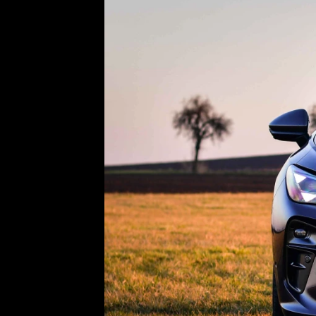
Etický kodex
Kontakt
V
Provozovatelem serveru 