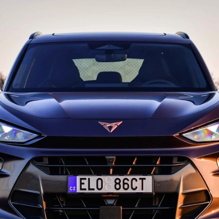
ydavatel
Inzerce
Osobní údaje / Cookies
autoroad.cz je INCORP MEDIA GROUP s.r.o., IČ: 118 23 054