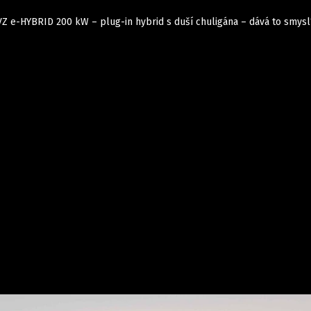
Z e-HYBRID 200 kW – plug-in hybrid s duší chuligána – dává to smysl
Auta
Elektro
Rally
Motorsport
Testy aut
Novinky ze světa EV
Ostatní
Pit Lane
Novinky
Testy elektromobilů
Tiskovky
Češi v akci
Eko
Trh s elektromobily
Rozhovory
FIA CEZ & Poháry
Spy
Dakar
Mezinárodní scéna
Historie
Z domova
Zajímavosti
Ze světa
Technika
Ekonomika
Český trh
Tuning
Profi