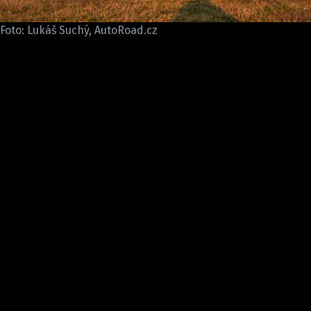
ELEKTRO
Foto: Lukáš Suchý, AutoRoad.cz
NOVINKY ZE SVĚTA EV
TESTY ELEKTROMOBILŮ
TRH S ELEKTROMOBILY
RALLY
OSTATNÍ
TISKOVKY
ROZHOVORY
DAKAR
Z DOMOVA
ZE SVĚTA
MOTORSPORT