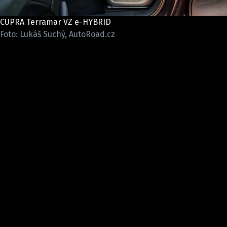
ELEKTRO
CUPRA Terramar VZ e-HYBRID
NOVINKY ZE SVĚTA EV
Foto: Lukáš Suchý, AutoRoad.cz
TESTY ELEKTROMOBILŮ
TRH S ELEKTROMOBILY
RALLY
OSTATNÍ
TISKOVKY
ROZHOVORY
DAKAR
Z DOMOVA
ZE SVĚTA
MOTORSPORT