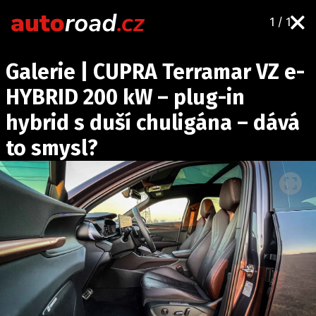
1 / 1
AUTA
Galerie | CUPRA Terramar VZ e-
TESTY AUT
HYBRID 200 kW – plug-in
NOVINKY
hybrid s duší chuligána – dává
EKO
to smysl?
SPY
HISTORIE
ZAJÍMAVOSTI
TECHNIKA
EKONOMIKA
ČESKÝ TRH
TUNING
PROFI