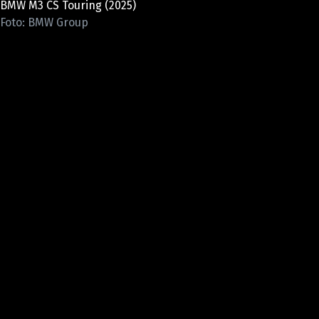
BMW M3 CS Touring (2025)
ELEKTRO
Foto: BMW Group
NOVINKY ZE SVĚTA EV
TESTY ELEKTROMOBILŮ
TRH S ELEKTROMOBILY
RALLY
OSTATNÍ
TISKOVKY
ROZHOVORY
DAKAR
Z DOMOVA
ZE SVĚTA
MOTORSPORT