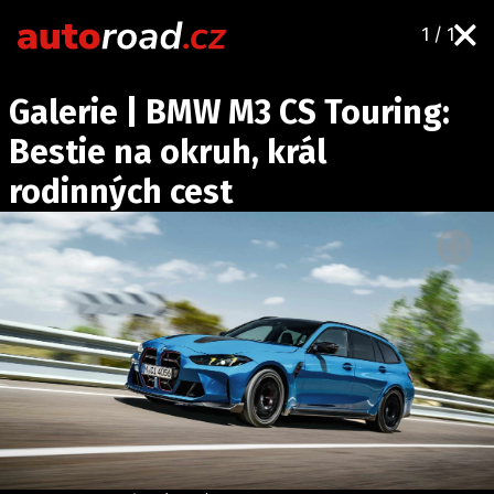
1 / 1
AUTA
Galerie | BMW M3 CS Touring:
TESTY AUT
Bestie na okruh, král
NOVINKY
rodinných cest
EKO
SPY
HISTORIE
ZAJÍMAVOSTI
TECHNIKA
EKONOMIKA
ČESKÝ TRH
TUNING
PROFI