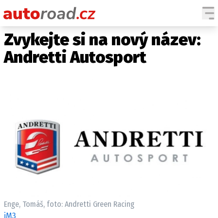
Zvykejte si na nový název:
AUTA
Andretti Autosport
TESTY AUT
NOVINKY
EKO
SPY
HISTORIE
ZAJÍMAVOSTI
TECHNIKA
EKONOMIKA
ČESKÝ TRH
TUNING
Enge, Tomáš, foto: Andretti Green Racing
PROFI
iM3