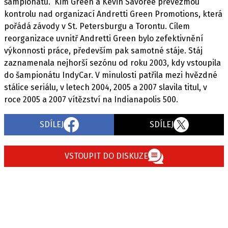
PIT LANE
šampionátu.“ Kim Green a Kevin Savoree převezmou
kontrolu nad organizací Andretti Green Promotions, která
ČEŠI V AKCI
pořádá závody v St. Petersburgu a Torontu. Cílem
FIA CEZ & POHÁRY
reorganizace uvnitř Andretti Green bylo zefektivnění
MEZINÁRODNÍ SCÉNA
výkonnosti práce, především pak samotné stáje. Stáj
zaznamenala nejhorší sezónu od roku 2003, kdy vstoupila
do šampionátu IndyCar. V minulosti patřila mezi hvězdné
SLEDUJTE NÁS NA
|
stálice seriálu, v letech 2004, 2005 a 2007 slavila titul, v
roce 2005 a 2007 vítězství na Indianapolis 500.
Máte příběh, fotku nebo video?
SDÍLEJ
SDÍLEJ
Pošlete e-mail na autoroad.cz
VSTOUPIT DO DISKUZE
ETICKÝ KODEX
KONTAKT
VYDAVATEL
INZERCE
OSOBNÍ ÚDAJE / COOKIES