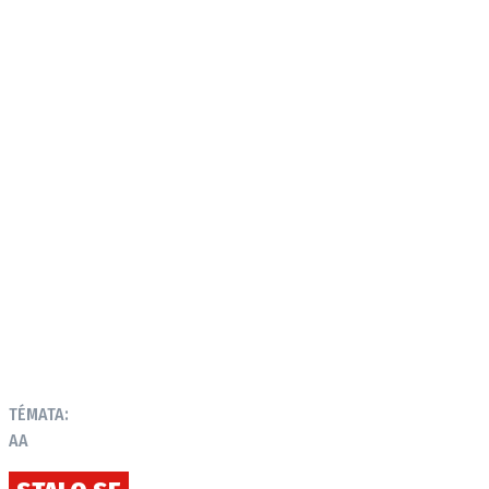
Provozovatelem serveru autoroad.cz je
INCORP MEDIA GROUP s.r.o., IČ: 118 23 054
TÉMATA:
AA