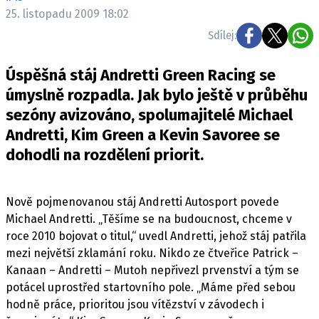
ELEKTRO
25. listopadu 2009 18:02
Sdílej:
NOVINKY ZE SVĚTA EV
TESTY ELEKTROMOBILŮ
Úspěšná stáj Andretti Green Racing se
TRH S ELEKTROMOBILY
úmyslně rozpadla. Jak bylo ještě v průběhu
sezóny avizováno, spolumajitelé Michael
RALLY
Andretti, Kim Green a Kevin Savoree se
OSTATNÍ
dohodli na rozdělení priorit.
TISKOVKY
ROZHOVORY
Nově pojmenovanou stáj Andretti Autosport povede
DAKAR
Michael Andretti. „Těšíme se na budoucnost, chceme v
Z DOMOVA
roce 2010 bojovat o titul,“ uvedl Andretti, jehož stáj patřila
mezi největší zklamání roku. Nikdo ze čtveřice Patrick –
ZE SVĚTA
Kanaan – Andretti – Mutoh nepřivezl prvenství a tým se
MOTORSPORT
potácel uprostřed startovního pole. „Máme před sebou
hodně práce, prioritou jsou vítězství v závodech i