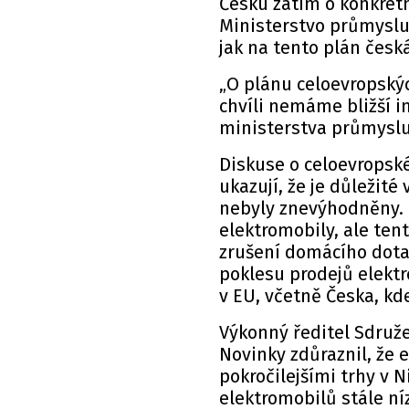
Česku zatím o konkrét
Ministerstvo průmyslu 
jak na tento plán česk
„O plánu celoevropskýc
chvíli nemáme bližší i
ministerstva průmyslu
Diskuse o celoevropsk
ukazují, že je důležité
nebyly znevýhodněny.
elektromobily, ale ten
zrušení domácího dot
poklesu prodejů elekt
v EU, včetně Česka, kde
Výkonný ředitel Sdruž
Novinky zdůraznil, že e
pokročilejšími trhy v 
elektromobilů stále ní