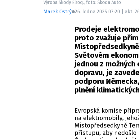
Výroba Škody Elroq., foto: Škoda Auto
Marek Ostrý
26. ledna 2025 07:20 | akt. 2
Prodeje elektromob
proto zvažuje přím
Místopředsedkyně 
Světovém ekonomic
jednou z možných 
dopravu, je zavede
podporu Německa, k
plnění klimatických
Evropská komise připr
na elektromobily, jehož
Místopředsedkyně Tere
přístupu, aby nedošlo