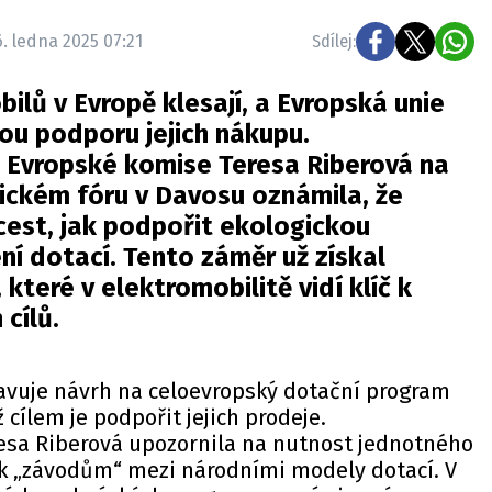
6. ledna 2025 07:21
Sdílej:
ilů v Evropě klesají, a Evropská unie
ou podporu jejich nákupu.
Evropské komise Teresa Riberová na
kém fóru v Davosu oznámila, že
cest, jak podpořit ekologickou
ní dotací. Tento záměr už získal
teré v elektromobilitě vidí klíč k
 cílů.
avuje návrh na celoevropský dotační program
 cílem je podpořit jejich prodeje.
sa Riberová upozornila na nutnost jednotného
 k „závodům“ mezi národními modely dotací. V