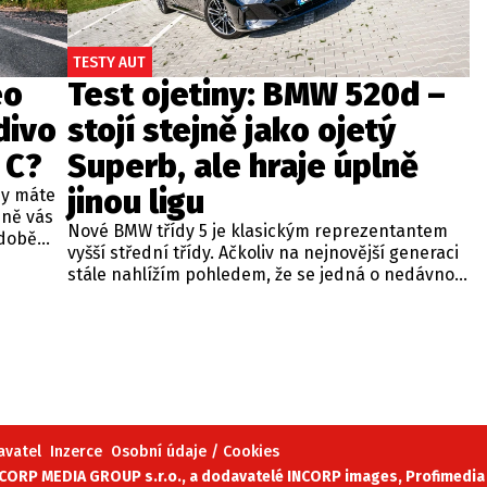
TESTY AUT
eo
Test ojetiny: BMW 520d –
divo
stojí stejně jako ojetý
 C?
Superb, ale hraje úplně
jinou ligu
dy máte
bně vás
Nové BMW třídy 5 je klasickým reprezentantem
odobě
vyšší střední třídy. Ačkoliv na nejnovější generaci
 A4.
stále nahlížím pohledem, že se jedná o nedávno
 dobré
představenou novinku, čas neúprosně letí a od
běžných
zahájení prodeje utekly už tři roky. Začíná se tedy
ou věc –
objevovat i na sekundárním trhu mezi zánovními
bude jen
vozy. Jeden takový kus jsme si vybrali do dnešní
při
recenze a to především proto, že stojí téměř
 na
stejně, jako zánovní Superb čtvrté generace.
meo
avatel
Inzerce
Osobní údaje / Cookies
ORP MEDIA GROUP s.r.o., a dodavatelé INCORP images, Profimedia 