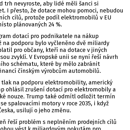
trh nevyroste, aby lidé měli šanci si
et. I přesto, že dotace mohou pomoci, nebudou
ních cílů, protože podíl elektromobilů v EU
ísto plánovaných 24 %.
gram dotací pro podnikatele na nákup
ž na podporu bylo vyčleněno dvě miliardy
atil pro občany, kteří na dotace v jiných
sou zvyklí. V Evropské unii se nyní řeší návrh
ího schématu, které by mělo zabránit
inancí čínským výrobcům automobilů.
 tlak na podporu elektromobility, americký
 ohlásil zrušení dotací pro elektromobily
a
cké nouze.
Trump
také odmítl odložit termín
se spalovacími motory v roce 2035, i když
eska, usilují o jeho změnu.
eň řeší problém s neplněním prodejních cílů
mohou vést k miliardovým pokutám pro