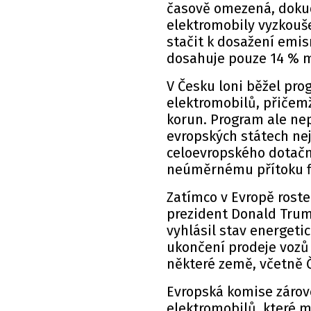
časově omezená, dokud 
elektromobily vyzkouš
stačit k dosažení emis
dosahuje pouze 14 % m
V Česku loni běžel pro
elektromobilů, přičem
korun. Program ale nepl
evropských státech nej
celoevropského dotačn
neúměrnému přítoku f
Zatímco v Evropě roste
prezident Donald Trump
vyhlásil stav energeti
ukončení prodeje vozů 
některé země, včetně Č
Evropská komise zárov
elektromobilů, které 