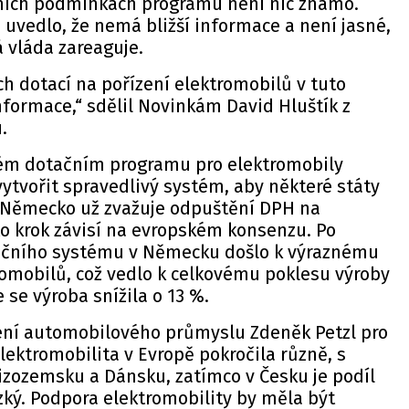
ních podmínkách programu není nic známo.
uvedlo, že nemá bližší informace a není jasné,
á vláda zareaguje.
h dotací na pořízení elektromobilů v tuto
nformace,“ sdělil
Novinkám
David Hluštík z
.
ém dotačním programu pro elektromobily
 vytvořit spravedlivý systém, aby některé státy
 Německo už zvažuje odpuštění DPH na
to krok závisí na evropském konsenzu. Po
ačního systému v Německu došlo k výraznému
romobilů, což vedlo k celkovému poklesu výroby
 se výroba snížila o 13 %.
ení automobilového průmyslu Zdeněk Petzl pro
lektromobilita v Evropě pokročila různě, s
Nizozemsku a Dánsku, zatímco v Česku je podíl
zký. Podpora elektromobility by měla být