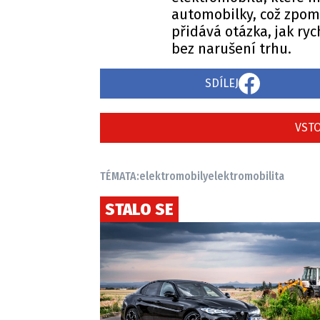
automobilky, což zpoma
přidává otázka, jak ry
bez narušení trhu.
SDÍLEJ
VSTO
TÉMATA:
elektromobily
elektromobilita
STALO SE