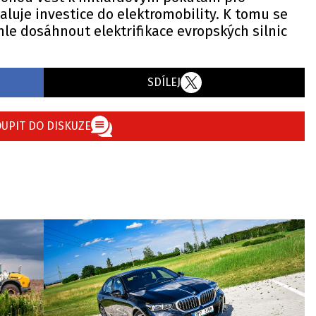
luje investice do elektromobility. K tomu se
chle dosáhnout elektrifikace evropských silnic
SDÍLEJ
UPIT DO DISKUZE