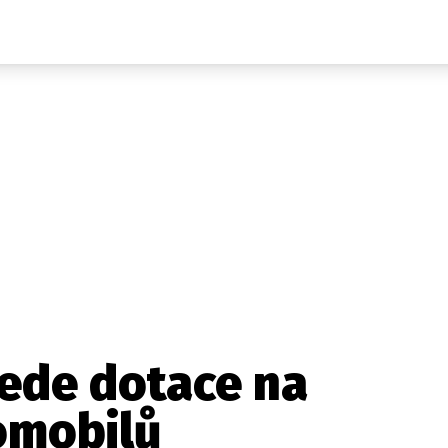
Auta
Elektro
Rally
Motorsport
Testy aut
Novinky ze světa EV
Ostatní
Pit Lane
Novinky
Testy elektromobilů
Tiskovky
Češi v akci
Eko
Trh s elektromobily
Rozhovory
FIA CEZ & Poháry
Spy
Dakar
Mezinárodní scéna
Historie
Z domova
Zajímavosti
Ze světa
Technika
Ekonomika
ede dotace na
Český trh
omobilů
Tuning
Profi