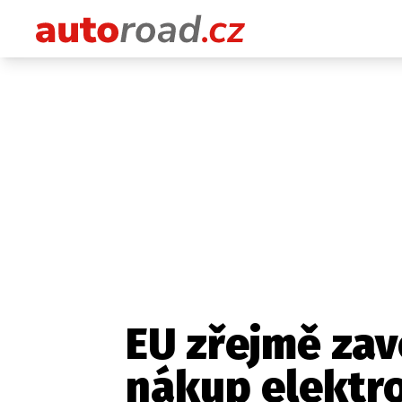
EU zřejmě zav
nákup elektr