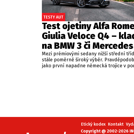
TESTY AUT
Test ojetiny Alfa Rom
Giulia Veloce Q4 – kla
na BMW 3 či Mercedes
Mezi prémiovými sedany nižší střední tří
stále poměrně široký výběr. Pravděpodo
jako první napadne německá trojice v p
BMW řady 3, Mercedes-Benz třídy C a Audi
Jsou to skvělá auta, která nabídnou velmi
zpracování, technologie i komfort, ale u 
motorizací často postrádají jednu důležit
emoce. Pokud ale hledáte auto, které ne
perfektním dopravním prostředkem, ale 
každém nastartování vám vykouzlí úsměv
tváři, možná by vás měla zajímat Alfa Ro
Giulia.
Etický kodex
Kontakt
Vyd
Copyright @ 2002-2026 INC