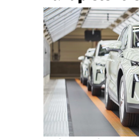
Etický kodex
Kontakt
V
Provozovatelem serveru 