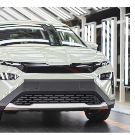
ydavatel
Inzerce
Osobní údaje / Cookies
autoroad.cz je INCORP MEDIA GROUP s.r.o., IČ: 118 23 054