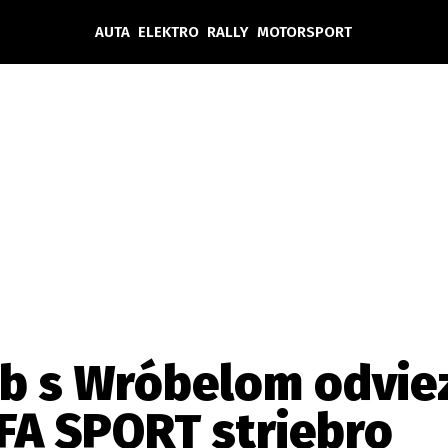
AUTA
ELEKTRO
RALLY
MOTORSPORT
Auta
Elektro
Rally
Motorsport
Testy aut
Novinky ze světa EV
Ostatní
Pit Lane
Novinky
Testy elektromobilů
Tiskovky
Češi v akci
Eko
Trh s elektromobily
Rozhovory
FIA CEZ & Poháry
Spy
Dakar
Mezinárodní scéna
Historie
Z domova
Zajímavosti
Ze světa
Technika
Ekonomika
yb s Wróbelom odviez
Český trh
UFA SPORT striebro
Tuning
Profi