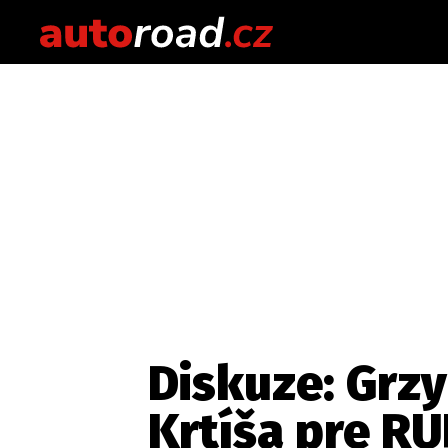
Diskuze: Grz
Krtíša pre R