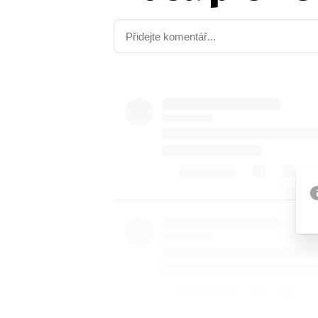
Etický kodex
Kontakt
V
Provozovatelem serveru 