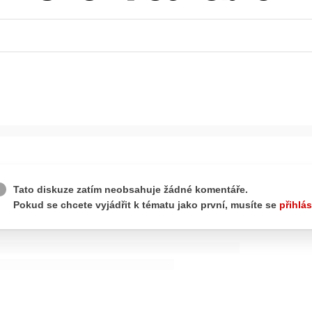
ydavatel
Inzerce
Osobní údaje / Cookies
autoroad.cz je INCORP MEDIA GROUP s.r.o., IČ: 118 23 054