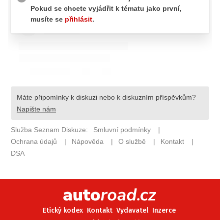
ELEKTRO
NOVINKY ZE SVĚTA EV
TESTY ELEKTROMOBILŮ
TRH S ELEKTROMOBILY
RALLY
OSTATNÍ
TISKOVKY
ROZHOVORY
DAKAR
Z DOMOVA
ZE SVĚTA
MOTORSPORT
Etický kodex
Kontakt
Vydavatel
Inzerce