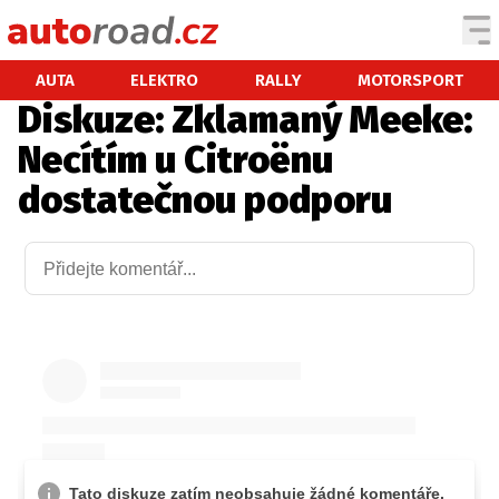
AUTA
AUTA
ELEKTRO
RALLY
MOTORSPORT
Diskuze: Zklamaný Meeke:
TESTY AUT
Necítím u Citroënu
NOVINKY
dostatečnou podporu
EKO
SPY
HISTORIE
ZAJÍMAVOSTI
TECHNIKA
EKONOMIKA
ČESKÝ TRH
TUNING
PROFI