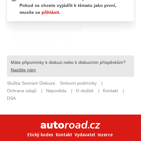
ELEKTRO
NOVINKY ZE SVĚTA EV
TESTY ELEKTROMOBILŮ
TRH S ELEKTROMOBILY
RALLY
OSTATNÍ
TISKOVKY
ROZHOVORY
DAKAR
Z DOMOVA
ZE SVĚTA
MOTORSPORT
Etický kodex
Kontakt
Vydavatel
Inzerce