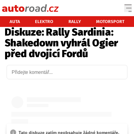
AUTA
AUTA
ELEKTRO
RALLY
MOTORSPORT
Diskuze: Rally Sardinia:
TESTY AUT
Shakedown vyhrál Ogier
NOVINKY
před dvojicí Fordů
EKO
SPY
HISTORIE
ZAJÍMAVOSTI
TECHNIKA
EKONOMIKA
ČESKÝ TRH
TUNING
PROFI