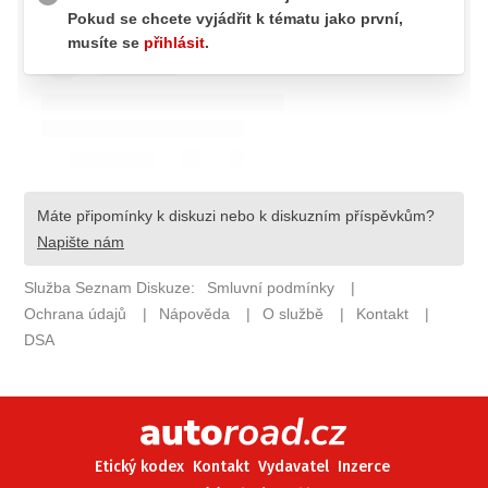
ELEKTRO
NOVINKY ZE SVĚTA EV
TESTY ELEKTROMOBILŮ
TRH S ELEKTROMOBILY
RALLY
OSTATNÍ
TISKOVKY
ROZHOVORY
DAKAR
Z DOMOVA
ZE SVĚTA
MOTORSPORT
Etický kodex
Kontakt
Vydavatel
Inzerce