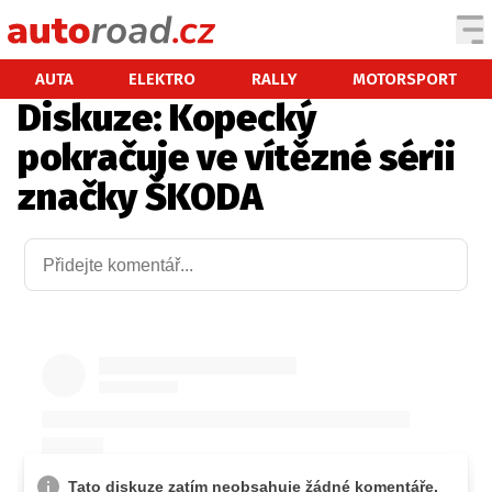
AUTA
AUTA
ELEKTRO
RALLY
MOTORSPORT
Diskuze: Kopecký
TESTY AUT
pokračuje ve vítězné sérii
NOVINKY
značky ŠKODA
EKO
SPY
HISTORIE
ZAJÍMAVOSTI
TECHNIKA
EKONOMIKA
ČESKÝ TRH
TUNING
PROFI