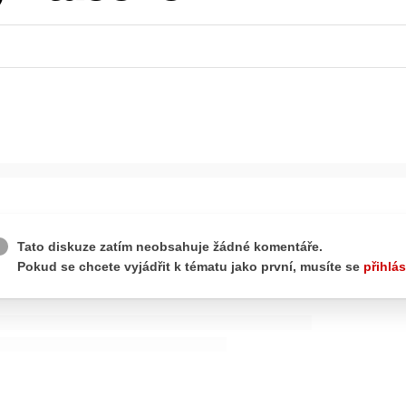
ydavatel
Inzerce
Osobní údaje / Cookies
autoroad.cz je INCORP MEDIA GROUP s.r.o., IČ: 118 23 054