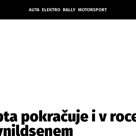
AUTA
ELEKTRO
RALLY
MOTORSPORT
Auta
Elektro
Rally
Motorsport
Testy aut
Novinky ze světa EV
Ostatní
Pit Lane
Novinky
Testy elektromobilů
Tiskovky
Češi v akci
Eko
Trh s elektromobily
Rozhovory
FIA CEZ & Poháry
Spy
Dakar
Mezinárodní scéna
Historie
Z domova
Zajímavosti
Ze světa
Technika
Ekonomika
ta pokračuje i v roce
Český trh
ynildsenem
Tuning
Profi