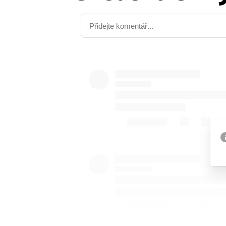
Etický kodex
Kontakt
V
Provozovatelem serveru 