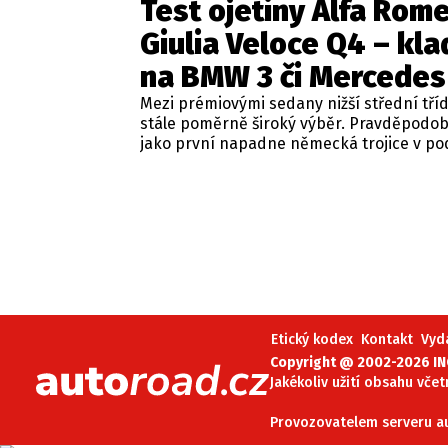
Test ojetiny Alfa Rom
Giulia Veloce Q4 – kla
na BMW 3 či Mercedes
Mezi prémiovými sedany nižší střední tří
stále poměrně široký výběr. Pravděpodo
jako první napadne německá trojice v p
BMW řady 3, Mercedes-Benz třídy C a Audi
Jsou to skvělá auta, která nabídnou velmi
zpracování, technologie i komfort, ale u 
motorizací často postrádají jednu důležit
emoce. Pokud ale hledáte auto, které ne
perfektním dopravním prostředkem, ale 
každém nastartování vám vykouzlí úsměv
tváři, možná by vás měla zajímat Alfa Ro
Giulia.
Etický kodex
Kontakt
Vyd
Copyright @ 2002-2026 INC
Jakékoliv užití obsahu včet
Provozovatelem serveru aut