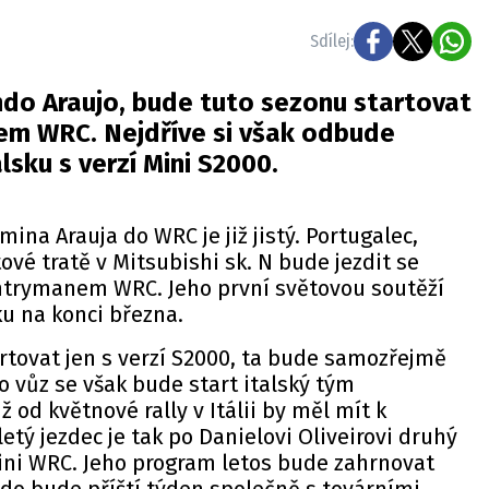
Sdílej:
ndo Araujo, bude tuto sezonu startovat
em WRC. Nejdříve si však odbude
lsku s verzí Mini S2000.
ina Arauja do WRC je již jistý. Portugalec,
tové tratě v Mitsubishi sk. N bude jezdit se
ntrymanem WRC. Jeho první světovou soutěží
ku na konci března.
rtovat jen s verzí S2000, ta bude samozřejmě
 vůz se však bude start italský tým
iž od květnové rally v Itálii by měl mít k
letý jezdec je tak po Danielovi Oliveirovi druhý
ni WRC. Jeho program letos bude zahrnovat