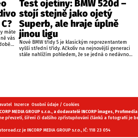
eo
Test ojetiny: BMW 520d –
divo
stojí stejně jako ojetý
 C?
Superb, ale hraje úplně
jinou ligu
dy máte
bně vás
Nové BMW třídy 5 je klasickým reprezentantem
odobě
vyšší střední třídy. Ačkoliv na nejnovější generaci
 A4.
stále nahlížím pohledem, že se jedná o nedávno
 dobré
představenou novinku, čas neúprosně letí a od
běžných
zahájení prodeje utekly už tři roky. Začíná se tedy
ou věc –
objevovat i na sekundárním trhu mezi zánovními
bude jen
vozy. Jeden takový kus jsme si vybrali do dnešní
při
recenze a to především proto, že stojí téměř
 na
stejně, jako zánovní Superb čtvrté generace.
meo
avatel
Inzerce
Osobní údaje / Cookies
ORP MEDIA GROUP s.r.o., a dodavatelé INCORP images, Profimedia 
ne převzetí, šíření či dalšího zpřístupňování článků a fotografií je
oroad.cz je INCORP MEDIA GROUP s.r.o., IČ: 118 23 054