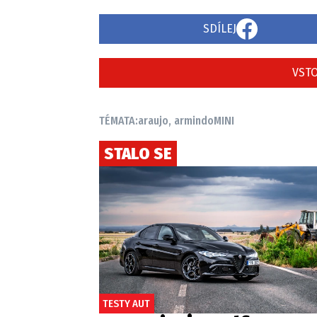
SDÍLEJ
VSTO
TÉMATA:
araujo, armindo
MINI
STALO SE
TESTY AUT