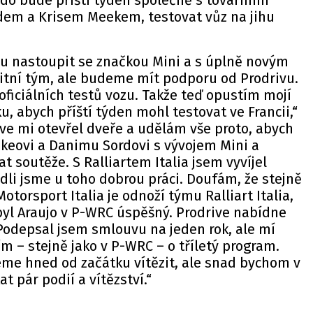
do bude příští týden společně s továrními
rdem a Krisem Meekem, testovat vůz na jihu
žu nastoupit se značkou Mini a s úplně novým
litní tým, ale budeme mít podporu od Prodrivu.
oficiálních testů vozu. Takže teď opustím mojí
, abych příští týden mohl testovat ve Francii,“
ive mi otevřel dveře a udělám vše proto, abych
keovi a Danimu Sordovi s vývojem Mini a
 soutěže. S Ralliartem Italia jsem vyvíjel
dli jsme u toho dobrou práci. Doufám, že stejně
Motorsport Italia je odnoží týmu Ralliart Italia,
byl Araujo v P-WRC úspěšný. Prodrive nabídne
Podepsal jsem smlouvu na jeden rok, ale mí
ím – stejně jako v P-WRC – o tříletý program.
e hned od začátku vítězit, ale snad bychom v
at pár podií a vítězství.“