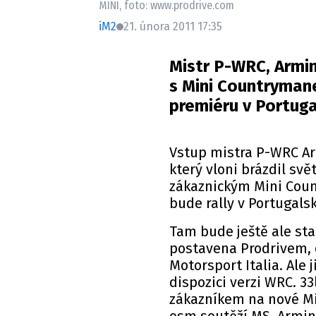
MINI, foto: www.prodrive.com
iM2
21. února 2011 17:35
Mistr P-WRC, Armi
s Mini Countryman
premiéru v Portuga
Vstup mistra P-WRC Arm
který vloni brázdil svě
zákaznickým Mini Cou
bude rally v Portugals
Tam bude ještě ale sta
postavena Prodrivem, o
Motorsport Italia. Ale j
dispozici verzi WRC. 33
zákazníkem na nové Mi