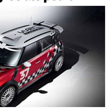
ydavatel
Inzerce
Osobní údaje / Cookies
autoroad.cz je INCORP MEDIA GROUP s.r.o., IČ: 118 23 054