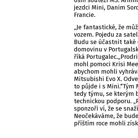
osm soutěží MS. Armin
jezdci Mini, Danim So
Francie.
„Je fantastické, že mů
vozem. Pojedu za sate
Budu se účastnit také 
domovinu v Portugalsku
říká Portugalec.„Prodr
mohl pomoci Krisi Mee
abychom mohli vyhrávat
Mitsubishi Evo X. Odve
to půjde i s Mini.“Tým 
tedy týmu, se kterým 
technickou podporu. „
sponzoři ví, že se snaž
Neočekáváme, že budem
příštím roce mohli získ