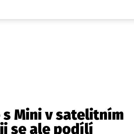
Auta
Elektro
Rally
Motorsport
Testy aut
Novinky ze světa EV
Ostatní
Pit Lane
Novinky
Testy elektromobilů
Tiskovky
Češi v akci
Eko
Trh s elektromobily
Rozhovory
FIA CEZ & Poháry
Spy
Dakar
Mezinárodní scéna
Historie
Z domova
Zajímavosti
Ze světa
Technika
Ekonomika
s Mini v satelitním
Český trh
i se ale podílí
Tuning
Profi