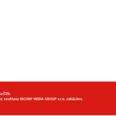
a ČTK.
 bez souhlasu INCORP MEDIA GROUP s.r.o. zakázáno.