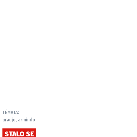
Provozovatelem serveru autoroad.cz je
INCORP MEDIA GROUP s.r.o., IČ: 118 23 054
TÉMATA:
araujo, armindo
STALO SE