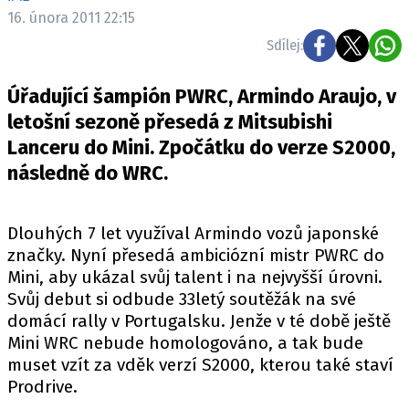
ELEKTRO
16. února 2011 22:15
Sdílej:
NOVINKY ZE SVĚTA EV
TESTY ELEKTROMOBILŮ
Úřadující šampión PWRC, Armindo Araujo, v
TRH S ELEKTROMOBILY
letošní sezoně přesedá z Mitsubishi
Lanceru do Mini. Zpočátku do verze S2000,
RALLY
následně do WRC.
OSTATNÍ
TISKOVKY
Dlouhých 7 let využíval Armindo vozů japonské
ROZHOVORY
značky. Nyní přesedá ambiciózní mistr PWRC do
DAKAR
Mini, aby ukázal svůj talent i na nejvyšší úrovni.
Svůj debut si odbude 33letý soutěžák na své
Z DOMOVA
domácí rally v Portugalsku. Jenže v té době ještě
ZE SVĚTA
Mini WRC nebude homologováno, a tak bude
muset vzít za vděk verzí S2000, kterou také staví
MOTORSPORT
Prodrive.