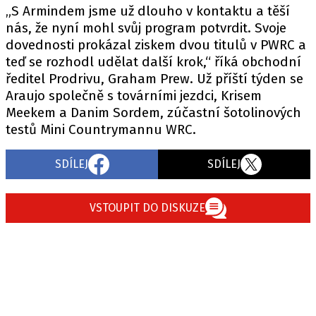
PIT LANE
„S Armindem jsme už dlouho v kontaktu a těší
ČEŠI V AKCI
nás, že nyní mohl svůj program potvrdit. Svoje
dovednosti prokázal ziskem dvou titulů v PWRC a
FIA CEZ & POHÁRY
teď se rozhodl udělat další krok,“ říká obchodní
MEZINÁRODNÍ SCÉNA
ředitel Prodrivu, Graham Prew. Už příští týden se
Araujo společně s továrními jezdci, Krisem
SLEDUJTE NÁS NA
|
Meekem a Danim Sordem, zúčastní šotolinových
testů Mini Countrymannu WRC.
Máte příběh, fotku nebo video?
SDÍLEJ
SDÍLEJ
Pošlete e-mail na autoroad.cz
VSTOUPIT DO DISKUZE
ETICKÝ KODEX
KONTAKT
VYDAVATEL
INZERCE
OSOBNÍ ÚDAJE / COOKIES