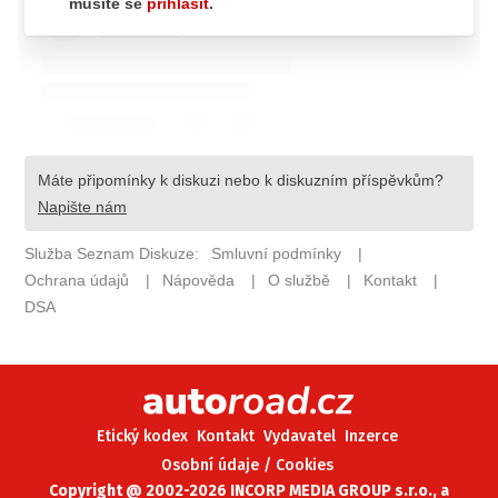
ELEKTRO
NOVINKY ZE SVĚTA EV
TESTY ELEKTROMOBILŮ
TRH S ELEKTROMOBILY
RALLY
OSTATNÍ
TISKOVKY
ROZHOVORY
DAKAR
Z DOMOVA
ZE SVĚTA
Etický kodex
Kontakt
Vydavatel
Inzerce
MOTORSPORT
Osobní údaje / Cookies
Copyright @ 2002-2026 INCORP MEDIA GROUP s.r.o., a