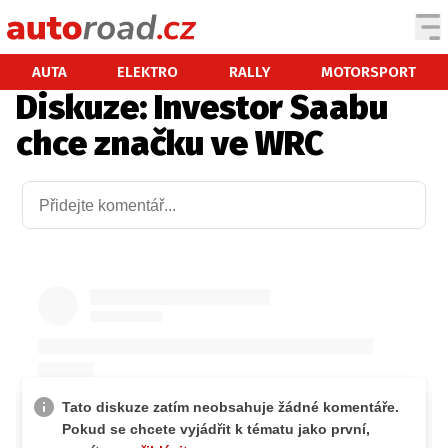
AUTA
AUTA
ELEKTRO
RALLY
MOTORSPORT
Diskuze: Investor Saabu
TESTY AUT
chce značku ve WRC
NOVINKY
EKO
SPY
HISTORIE
ZAJÍMAVOSTI
TECHNIKA
EKONOMIKA
ČESKÝ TRH
TUNING
PROFI