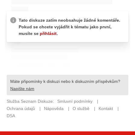
ELEKTRO
NOVINKY ZE SVĚTA EV
TESTY ELEKTROMOBILŮ
TRH S ELEKTROMOBILY
RALLY
OSTATNÍ
TISKOVKY
ROZHOVORY
DAKAR
Z DOMOVA
ZE SVĚTA
MOTORSPORT