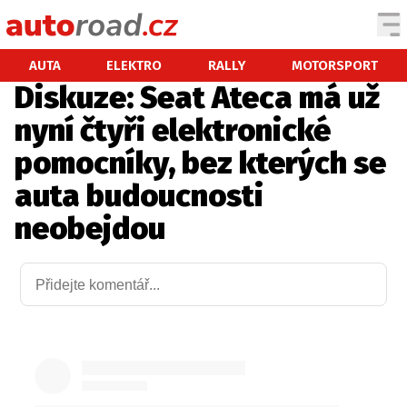
AUTA
AUTA
ELEKTRO
RALLY
MOTORSPORT
Diskuze: Seat Ateca má už
TESTY AUT
nyní čtyři elektronické
NOVINKY
pomocníky, bez kterých se
EKO
auta budoucnosti
SPY
neobejdou
HISTORIE
ZAJÍMAVOSTI
TECHNIKA
EKONOMIKA
ČESKÝ TRH
TUNING
PROFI