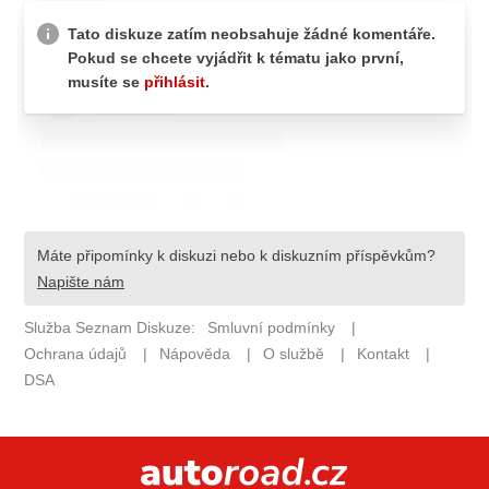
ELEKTRO
NOVINKY ZE SVĚTA EV
TESTY ELEKTROMOBILŮ
TRH S ELEKTROMOBILY
RALLY
OSTATNÍ
TISKOVKY
ROZHOVORY
DAKAR
Z DOMOVA
ZE SVĚTA
MOTORSPORT