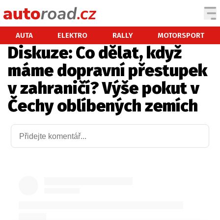
AUTA
AUTA
ELEKTRO
RALLY
MOTORSPORT
Diskuze: Co dělat, když
TESTY AUT
máme dopravní přestupek
NOVINKY
v zahraničí? Výše pokut v
EKO
Čechy oblíbených zemích
SPY
HISTORIE
ZAJÍMAVOSTI
TECHNIKA
EKONOMIKA
ČESKÝ TRH
TUNING
PROFI