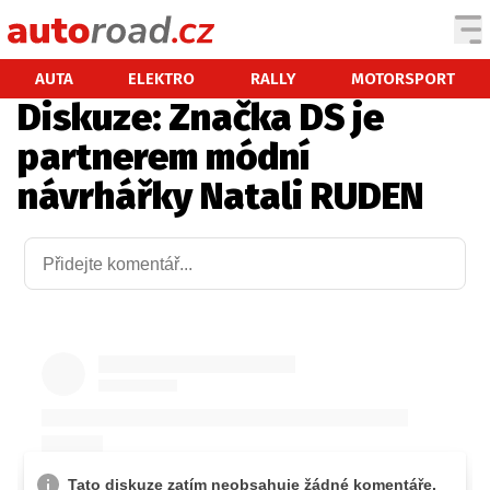
AUTA
AUTA
ELEKTRO
RALLY
MOTORSPORT
Diskuze: Značka DS je
TESTY AUT
partnerem módní
NOVINKY
návrhářky Natali RUDEN
EKO
SPY
HISTORIE
ZAJÍMAVOSTI
TECHNIKA
EKONOMIKA
ČESKÝ TRH
TUNING
PROFI