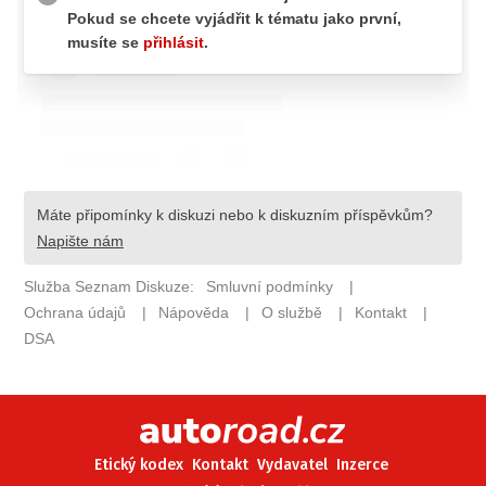
ELEKTRO
NOVINKY ZE SVĚTA EV
TESTY ELEKTROMOBILŮ
TRH S ELEKTROMOBILY
RALLY
OSTATNÍ
TISKOVKY
ROZHOVORY
DAKAR
Z DOMOVA
ZE SVĚTA
MOTORSPORT
Etický kodex
Kontakt
Vydavatel
Inzerce