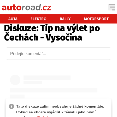
AUTA
AUTA
ELEKTRO
RALLY
MOTORSPORT
Diskuze: Tip na výlet po
TESTY AUT
Čechách - Vysočina
NOVINKY
EKO
SPY
HISTORIE
ZAJÍMAVOSTI
TECHNIKA
EKONOMIKA
ČESKÝ TRH
TUNING
PROFI