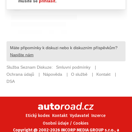
ELEKTRO
NOVINKY ZE SVĚTA EV
TESTY ELEKTROMOBILŮ
TRH S ELEKTROMOBILY
RALLY
OSTATNÍ
TISKOVKY
ROZHOVORY
DAKAR
Z DOMOVA
ZE SVĚTA
Etický kodex
Kontakt
Vydavatel
Inzerce
MOTORSPORT
Osobní údaje / Cookies
Copyright @ 2002-2026 INCORP MEDIA GROUP s.r.o., a