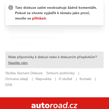
ELEKTRO
NOVINKY ZE SVĚTA EV
TESTY ELEKTROMOBILŮ
TRH S ELEKTROMOBILY
RALLY
OSTATNÍ
TISKOVKY
ROZHOVORY
DAKAR
Z DOMOVA
ZE SVĚTA
MOTORSPORT