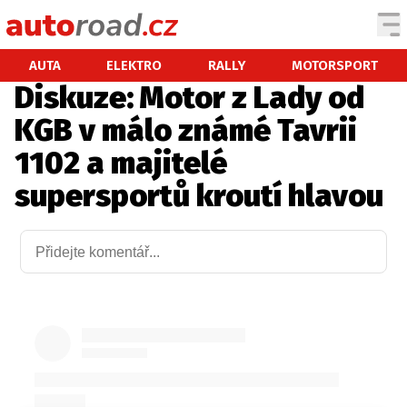
AUTA
AUTA
ELEKTRO
RALLY
MOTORSPORT
Diskuze: Motor z Lady od
TESTY AUT
KGB v málo známé Tavrii
NOVINKY
1102 a majitelé
EKO
supersportů kroutí hlavou
SPY
HISTORIE
ZAJÍMAVOSTI
TECHNIKA
EKONOMIKA
ČESKÝ TRH
TUNING
PROFI