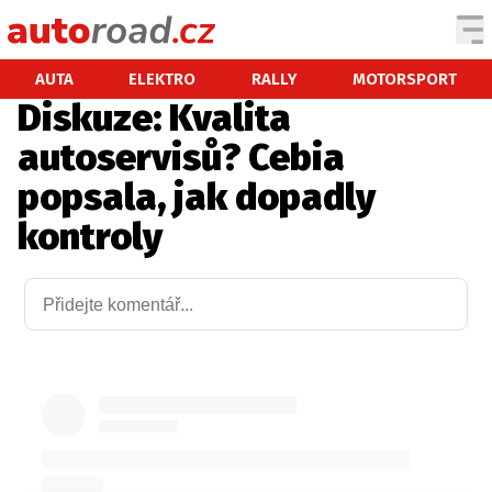
AUTA
AUTA
ELEKTRO
RALLY
MOTORSPORT
Diskuze: Kvalita
TESTY AUT
autoservisů? Cebia
NOVINKY
popsala, jak dopadly
EKO
kontroly
SPY
HISTORIE
ZAJÍMAVOSTI
TECHNIKA
EKONOMIKA
ČESKÝ TRH
TUNING
PROFI