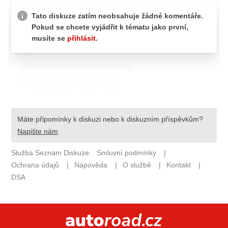
ELEKTRO
NOVINKY ZE SVĚTA EV
TESTY ELEKTROMOBILŮ
TRH S ELEKTROMOBILY
RALLY
OSTATNÍ
TISKOVKY
ROZHOVORY
DAKAR
Z DOMOVA
ZE SVĚTA
MOTORSPORT