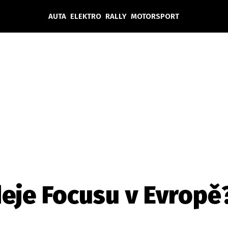
AUTA
ELEKTRO
RALLY
MOTORSPORT
Auta
Elektro
Rally
Motorsport
Testy aut
Novinky ze světa EV
Ostatní
Pit Lane
Novinky
Testy elektromobilů
Tiskovky
Češi v akci
Eko
Trh s elektromobily
Rozhovory
FIA CEZ & Poháry
Spy
Dakar
Mezinárodní scéna
Historie
Z domova
Zajímavosti
Ze světa
Technika
Ekonomika
eje Focusu v Evropě
Český trh
Tuning
Profi