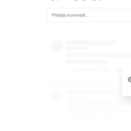
Etický kodex
Kontakt
V
Provozovatelem serveru 