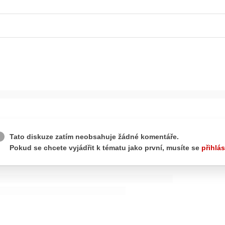
ydavatel
Inzerce
Osobní údaje / Cookies
autoroad.cz je INCORP MEDIA GROUP s.r.o., IČ: 118 23 054