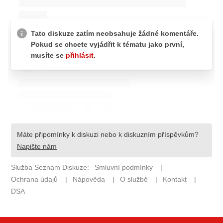
ELEKTRO
NOVINKY ZE SVĚTA EV
TESTY ELEKTROMOBILŮ
TRH S ELEKTROMOBILY
RALLY
OSTATNÍ
TISKOVKY
ROZHOVORY
DAKAR
Z DOMOVA
ZE SVĚTA
MOTORSPORT