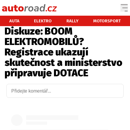
AUTA
AUTA
ELEKTRO
RALLY
MOTORSPORT
Diskuze: BOOM
TESTY AUT
ELEKTROMOBILŮ?
NOVINKY
Registrace ukazují
EKO
skutečnost a ministerstvo
SPY
připravuje DOTACE
HISTORIE
ZAJÍMAVOSTI
TECHNIKA
EKONOMIKA
ČESKÝ TRH
TUNING
PROFI