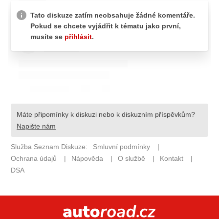
ELEKTRO
NOVINKY ZE SVĚTA EV
TESTY ELEKTROMOBILŮ
TRH S ELEKTROMOBILY
RALLY
OSTATNÍ
TISKOVKY
ROZHOVORY
DAKAR
Z DOMOVA
ZE SVĚTA
MOTORSPORT