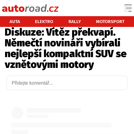
AUTA
AUTA
ELEKTRO
RALLY
MOTORSPORT
Diskuze: Vítěz překvapí.
TESTY AUT
Němečtí novináři vybírali
NOVINKY
nejlepší kompaktní SUV se
EKO
vznětovými motory
SPY
HISTORIE
ZAJÍMAVOSTI
TECHNIKA
EKONOMIKA
ČESKÝ TRH
TUNING
PROFI