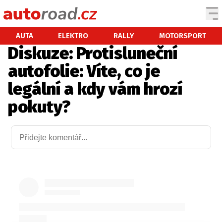
AUTA
AUTA
ELEKTRO
RALLY
MOTORSPORT
Diskuze: Protisluneční
TESTY AUT
autofolie: Víte, co je
NOVINKY
legální a kdy vám hrozí
EKO
pokuty?
SPY
HISTORIE
ZAJÍMAVOSTI
TECHNIKA
EKONOMIKA
ČESKÝ TRH
TUNING
PROFI