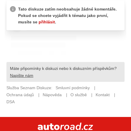
ELEKTRO
NOVINKY ZE SVĚTA EV
TESTY ELEKTROMOBILŮ
TRH S ELEKTROMOBILY
RALLY
OSTATNÍ
TISKOVKY
ROZHOVORY
DAKAR
Z DOMOVA
ZE SVĚTA
MOTORSPORT