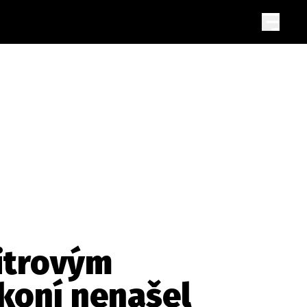
litrovým
koní nenašel