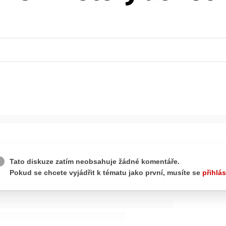
ydavatel
Inzerce
Osobní údaje / Cookies
autoroad.cz je INCORP MEDIA GROUP s.r.o., IČ: 118 23 054