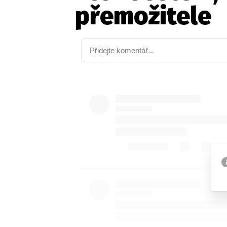
přemožitele
Etický kodex
Kontakt
V
Provozovatelem serveru 