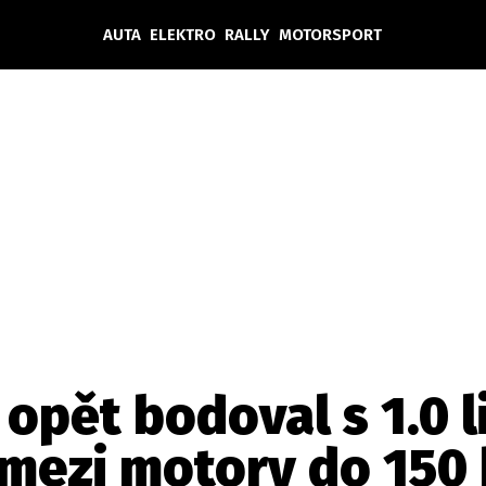
AUTA
ELEKTRO
RALLY
MOTORSPORT
Auta
Elektro
Rally
Motorsport
Testy aut
Novinky ze světa EV
Ostatní
Pit Lane
Novinky
Testy elektromobilů
Tiskovky
Češi v akci
Eko
Trh s elektromobily
Rozhovory
FIA CEZ & Poháry
Spy
Dakar
Mezinárodní scéna
Historie
Z domova
Zajímavosti
Ze světa
Technika
Ekonomika
 opět bodoval s 1.0 
Český trh
mezi motory do 150 
Tuning
Profi