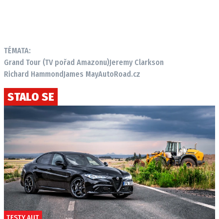
TÉMATA:
Grand Tour (TV pořad Amazonu)
Jeremy Clarkson
Richard Hammond
James May
AutoRoad.cz
STALO SE
TESTY AUT