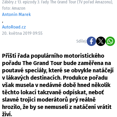
Záběry z 13. epizody 3. řady The Grand Tour (TV pořad Amazonu),
ELEKTRO
foto: Amazon
Antonín Marek
NOVINKY ZE SVĚTA EV
,
TESTY ELEKTROMOBILŮ
AutoRoad.cz
TRH S ELEKTROMOBILY
20. května 2019 09:55
Sdílej:
RALLY
Příští řada populárního motoristického
OSTATNÍ
pořadu The Grand Tour bude zaměřena na
TISKOVKY
poutavé speciály, které se obvykle natáčejí
ROZHOVORY
v lákavých destinacích. Produkce pořadu
DAKAR
však musela v nedávné době hned několik
Z DOMOVA
těchto lokací takzvaně odpískat, neboť
ZE SVĚTA
slavné trojici moderátorů prý reálně
MOTORSPORT
hrozilo, že by se nemuseli z natáčení vrátit
živí.