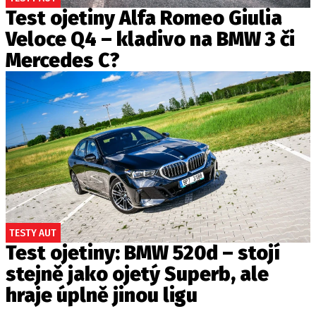
Test ojetiny Alfa Romeo Giulia
Veloce Q4 – kladivo na BMW 3 či
Mercedes C?
TESTY AUT
Test ojetiny: BMW 520d – stojí
stejně jako ojetý Superb, ale
hraje úplně jinou ligu