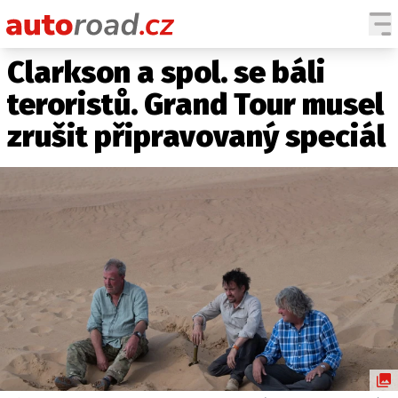
Clarkson a spol. se báli
AUTA
teroristů. Grand Tour musel
TESTY AUT
zrušit připravovaný speciál
NOVINKY
EKO
SPY
HISTORIE
ZAJÍMAVOSTI
TECHNIKA
EKONOMIKA
ČESKÝ TRH
TUNING
PROFI