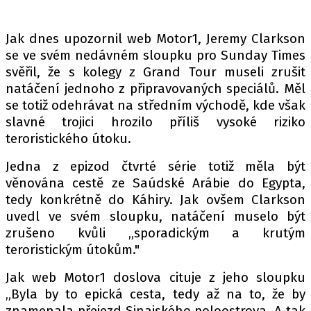
PIT LANE
ČEŠI V AKCI
Jak dnes upozornil web Motor1, Jeremy Clarkson
FIA CEZ & POHÁRY
se ve svém nedávném sloupku pro Sunday Times
MEZINÁRODNÍ SCÉNA
svěřil, že s kolegy z Grand Tour museli zrušit
natáčení jednoho z připravovaných speciálů. Měl
se totiž odehrávat na středním východě, kde však
SLEDUJTE NÁS NA
|
slavné trojici hrozilo příliš vysoké riziko
teroristického útoku.
Máte příběh, fotku nebo video?
Jedna z epizod čtvrté série totiž měla být
Pošlete e-mail na autoroad.cz
věnována cestě ze Saúdské Arábie do Egypta,
tedy konkrétně do Káhiry. Jak ovšem Clarkson
uvedl ve svém sloupku, natáčení muselo být
ETICKÝ KODEX
zrušeno kvůli „sporadickým a krutým
KONTAKT
teroristickým útokům."
VYDAVATEL
Jak web Motor1 doslova cituje z jeho sloupku
INZERCE
„Byla by to epická cesta, tedy až na to, že by
OSOBNÍ ÚDAJE / COOKIES
znamenala přejezd Sinajského poloostrova. A tak