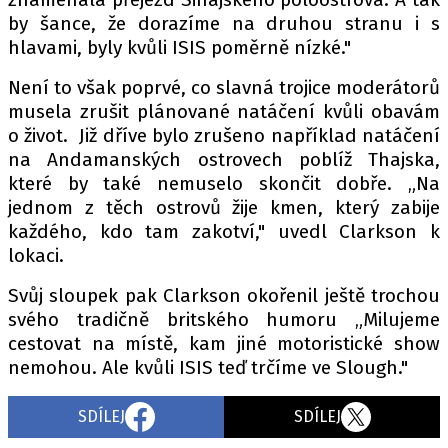
by šance, že dorazíme na druhou stranu i s
hlavami, byly kvůli ISIS poměrně nízké."
Provozovatelem serveru autoroad.cz je
Není to však poprvé, co slavná trojice moderátorů
INCORP MEDIA GROUP s.r.o., IČ: 118 23 054
musela zrušit plánované natáčení kvůli obavám
o život. Již dříve bylo zrušeno například natáčení
na Andamanských ostrovech poblíž Thajska,
které by také nemuselo skončit dobře. „Na
jednom z těch ostrovů žije kmen, který zabije
každého, kdo tam zakotví," uvedl Clarkson k
lokaci.
Svůj sloupek pak Clarkson okořenil ještě trochou
svého tradičně britského humoru „Milujeme
cestovat na místě, kam jiné motoristické show
nemohou. Ale kvůli ISIS teď trčíme ve Slough."
SDÍLEJ
SDÍLEJ