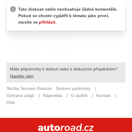
ELEKTRO
NOVINKY ZE SVĚTA EV
TESTY ELEKTROMOBILŮ
TRH S ELEKTROMOBILY
RALLY
OSTATNÍ
TISKOVKY
ROZHOVORY
DAKAR
Z DOMOVA
ZE SVĚTA
MOTORSPORT