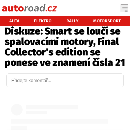
AUTA
AUTA
ELEKTRO
RALLY
MOTORSPORT
Diskuze: Smart se loučí se
TESTY AUT
spalovacími motory, Final
NOVINKY
Collector's edition se
EKO
ponese ve znamení čísla 21
SPY
HISTORIE
ZAJÍMAVOSTI
TECHNIKA
EKONOMIKA
ČESKÝ TRH
TUNING
PROFI