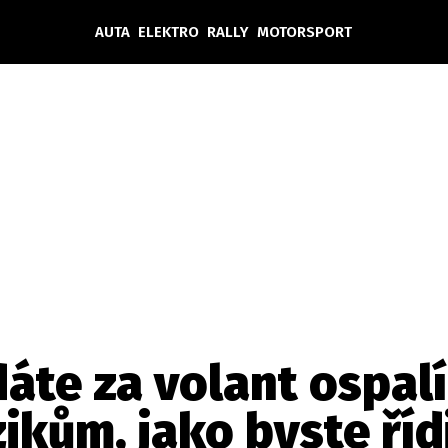
AUTA
ELEKTRO
RALLY
MOTORSPORT
Auta
Elektro
Rally
Motorsport
Testy aut
Novinky ze světa EV
Ostatní
Pit Lane
Novinky
Testy elektromobilů
Tiskovky
Češi v akci
Eko
Trh s elektromobily
Rozhovory
FIA CEZ & Poháry
Spy
Dakar
Mezinárodní scéna
Historie
Z domova
Zajímavosti
Ze světa
Technika
Ekonomika
áte za volant ospal
Český trh
ikům, jako byste řídi
Tuning
Profi