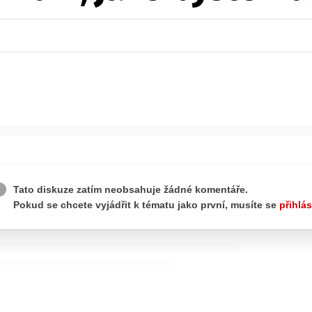
ydavatel
Inzerce
Osobní údaje / Cookies
autoroad.cz je INCORP MEDIA GROUP s.r.o., IČ: 118 23 054