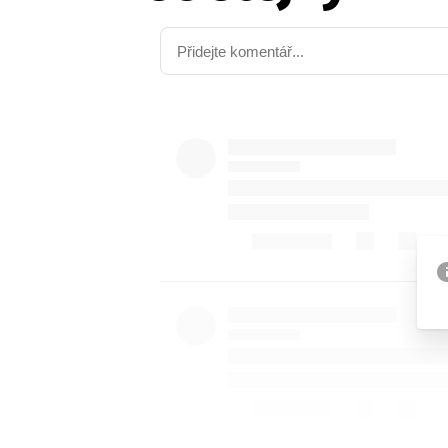
Etický kodex
Kontakt
V
Provozovatelem serveru 