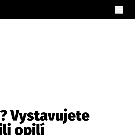
í? Vystavujete
li opilí