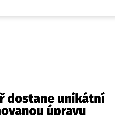
Auta
Elektro
Rally
Motorsport
Testy aut
Novinky ze světa EV
Ostatní
Pit Lane
Novinky
Testy elektromobilů
Tiskovky
Češi v akci
Eko
Trh s elektromobily
Rozhovory
FIA CEZ & Poháry
Spy
Dakar
Mezinárodní scéna
Historie
Z domova
Zajímavosti
Ze světa
Technika
Ekonomika
ř dostane unikátní
Český trh
ánovanou úpravu
Tuning
Profi