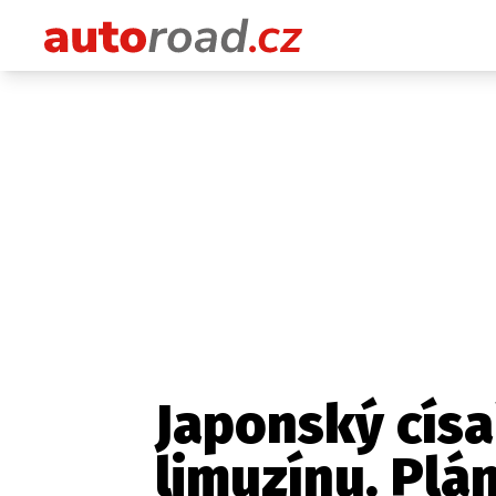
Japonský císa
limuzínu. Pl