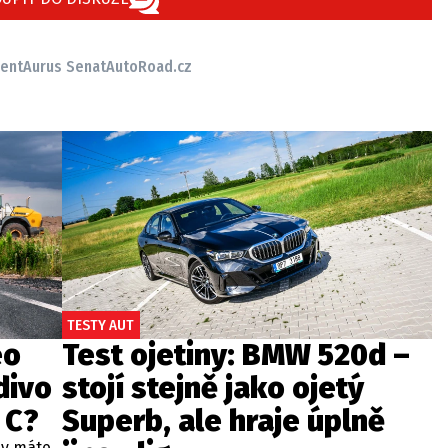
dent
Aurus Senat
AutoRoad.cz
TESTY AUT
eo
Test ojetiny: BMW 520d –
divo
stojí stejně jako ojetý
 C?
Superb, ale hraje úplně
dy máte