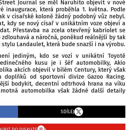
Street Journal se měl Naruhito objevit v nové
é inaugurace, která proběhla 1. května. Podle
k v císařské koloně žádný podobný vůz nebyl.
t, kdy se nový císař v unikátním voze objeví a
dat. Přestavba na zcela otevřený kabriolet se
 zdlouhavá a náročná, poněkud reálnější by tak
 stylu Landaulet, která bude snazší i na výrobu.
není jediným, kdo se vozí v unikátní Toyotě
jedinečného kusu je i šéf automobilky, Akio
lika akcích objevil v bílém Century, který však
h doplňků od sportovní divize Gazoo Racing.
ější bodykit, decentní odtrhová hrana na víku
Samotná automobilka však žádné další detaily
SDÍLEJ
UPIT DO DISKUZE