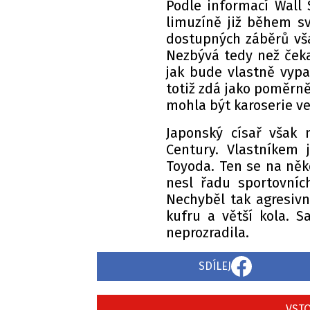
Podle informací Wall 
limuzíně již během sv
dostupných záběrů vša
Nezbývá tedy než čeka
jak bude vlastně vypa
totiž zdá jako poměrně
mohla být karoserie ve
Japonský císař však 
Century. Vlastníkem 
Toyoda. Ten se na něko
nesl řadu sportovníc
Nechyběl tak agresivn
kufru a větší kola. 
neprozradila.
SDÍLEJ
VSTO