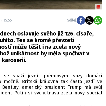
9 15:55
Sdílej:
dnech oslavuje svého již 126. císaře,
uhito. Ten se kromě převzetí
ostí může těšit i na zcela nový
jehož unikátnost by měla spočívat v
karoserii.
a se snaží jezdit prémiovými vozy domácí
o možné. Britská královna tak často jezdí ve
 Bentley, americký prezident Trump má svůj
zident Putin si vychutnává zcela nový speciál