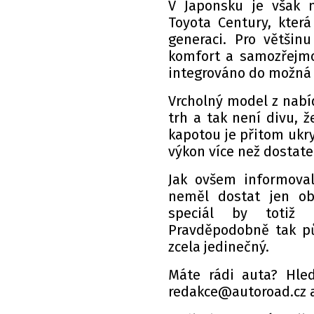
V Japonsku je však 
Toyota Century, kter
generaci. Pro větši
komfort a samozřejmos
integrováno do možná 
Vrcholný model z nabí
trh a tak není divu, 
kapotou je přitom ukry
výkon více než dostate
Jak ovšem informoval
neměl dostat jen ob
speciál by totiž 
Pravděpodobně tak pů
zcela jedinečný.
Máte rádi auta? Hle
redakce@autoroad.cz a