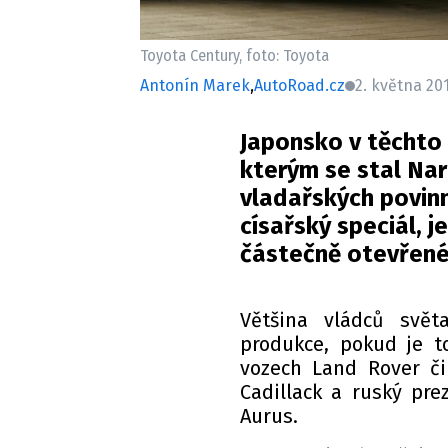
Toyota Century, foto: Toyota
Antonín Marek
,
AutoRoad.cz
2. května 201
Japonsko v těchto 
kterým se stal Nar
vladařských povinn
císařský speciál, 
částečně otevřené 
Většina vládců svět
produkce, pokud je t
vozech Land Rover či
Cadillack a ruský pre
Aurus.