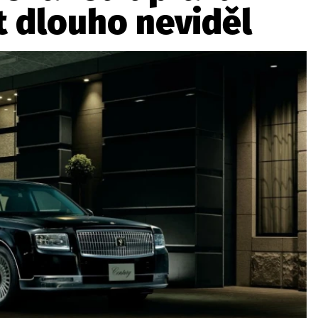
t dlouho neviděl
ydavatel
Inzerce
Osobní údaje / Cookies
autoroad.cz je INCORP MEDIA GROUP s.r.o., IČ: 118 23 054