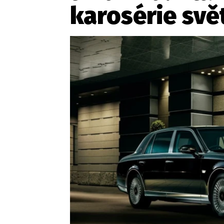
karosérie svě
Etický kodex
Kontakt
V
Provozovatelem serveru 