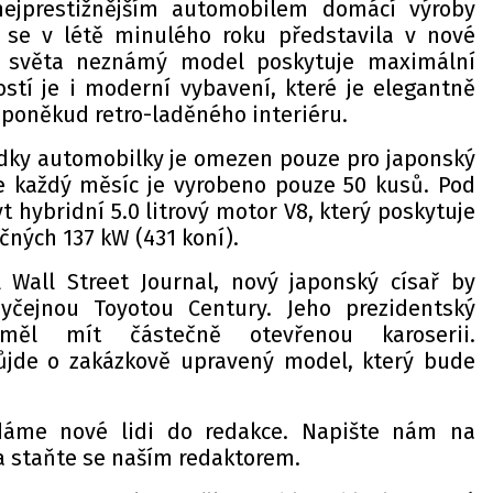
nejprestižnějším automobilem domácí výroby
á se v létě minulého roku představila v nové
nu světa neznámý model poskytuje maximální
tí je i moderní vybavení, které je elegantně
poněkud retro-laděného interiéru.
dky automobilky je omezen pouze pro japonský
že každý měsíc je vyrobeno pouze 50 kusů. Pod
t hybridní 5.0 litrový motor V8, který poskytuje
čných 137 kW (431 koní).
 Wall Street Journal, nový japonský císař by
yčejnou Toyotou Century. Jeho prezidentský
měl mít částečně otevřenou karoserii.
jde o zakázkově upravený model, který bude
dáme nové lidi do redakce. Napište nám na
 staňte se naším redaktorem.