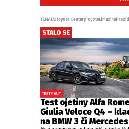
TÉMATA:
Toyota Century
Toyota
Limuzína
Prezi
STALO SE
TESTY AUT
Test ojetiny Alfa Rom
Giulia Veloce Q4 – kla
na BMW 3 či Mercedes
Mezi prémiovými sedany nižší střední tří