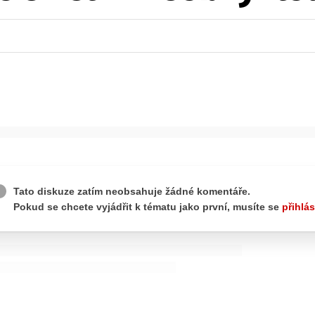
ydavatel
Inzerce
Osobní údaje / Cookies
autoroad.cz je INCORP MEDIA GROUP s.r.o., IČ: 118 23 054