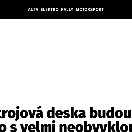
AUTA
ELEKTRO
RALLY
MOTORSPORT
Auta
Elektro
Rally
Motorsport
Testy aut
Novinky ze světa EV
Ostatní
Pit Lane
Novinky
Testy elektromobilů
Tiskovky
Češi v akci
Eko
Trh s elektromobily
Rozhovory
FIA CEZ & Poháry
Spy
Dakar
Mezinárodní scéna
Historie
Z domova
Zajímavosti
Ze světa
Technika
Ekonomika
strojová deska budou
Český trh
lo s velmi neobvyklo
Tuning
Profi