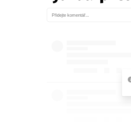
Etický kodex
Kontakt
V
Provozovatelem serveru 