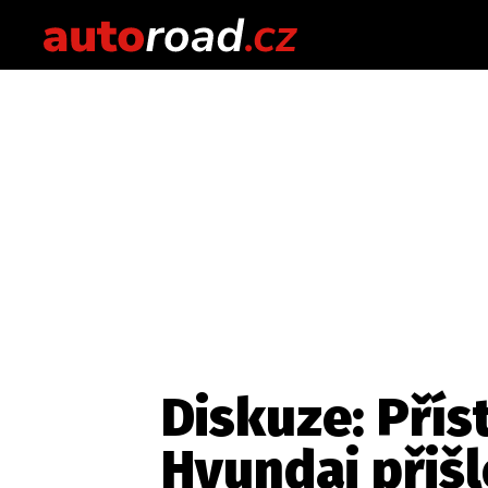
Diskuze: Pří
Hyundai přiš