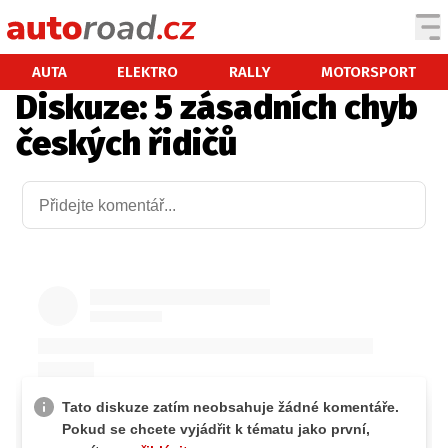
AUTA
AUTA
ELEKTRO
RALLY
MOTORSPORT
Diskuze: 5 zásadních chyb
TESTY AUT
českých řidičů
NOVINKY
EKO
SPY
HISTORIE
ZAJÍMAVOSTI
TECHNIKA
EKONOMIKA
ČESKÝ TRH
TUNING
PROFI