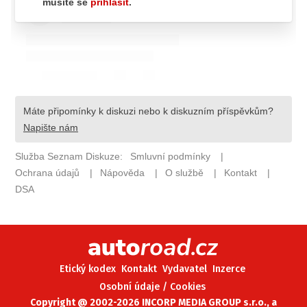
ELEKTRO
NOVINKY ZE SVĚTA EV
TESTY ELEKTROMOBILŮ
TRH S ELEKTROMOBILY
RALLY
OSTATNÍ
TISKOVKY
ROZHOVORY
DAKAR
Z DOMOVA
ZE SVĚTA
Etický kodex
Kontakt
Vydavatel
Inzerce
MOTORSPORT
Osobní údaje / Cookies
Copyright @ 2002-2026 INCORP MEDIA GROUP s.r.o., a