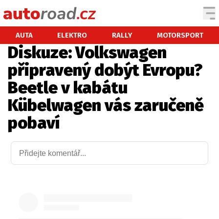
AUTA
AUTA
ELEKTRO
RALLY
MOTORSPORT
Diskuze: Volkswagen
TESTY AUT
připravený dobýt Evropu?
NOVINKY
Beetle v kabátu
EKO
Kübelwagen vás zaručeně
SPY
pobaví
HISTORIE
ZAJÍMAVOSTI
TECHNIKA
EKONOMIKA
ČESKÝ TRH
TUNING
PROFI