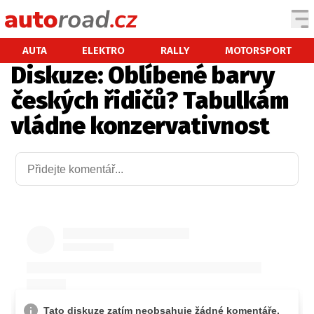
AUTA
AUTA
ELEKTRO
RALLY
MOTORSPORT
Diskuze: Oblíbené barvy
TESTY AUT
českých řidičů? Tabulkám
NOVINKY
vládne konzervativnost
EKO
SPY
HISTORIE
ZAJÍMAVOSTI
TECHNIKA
EKONOMIKA
ČESKÝ TRH
TUNING
PROFI