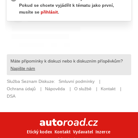
ELEKTRO
NOVINKY ZE SVĚTA EV
TESTY ELEKTROMOBILŮ
TRH S ELEKTROMOBILY
RALLY
OSTATNÍ
TISKOVKY
ROZHOVORY
DAKAR
Z DOMOVA
ZE SVĚTA
MOTORSPORT
Etický kodex
Kontakt
Vydavatel
Inzerce