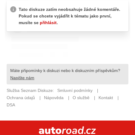
ELEKTRO
NOVINKY ZE SVĚTA EV
TESTY ELEKTROMOBILŮ
TRH S ELEKTROMOBILY
RALLY
OSTATNÍ
TISKOVKY
ROZHOVORY
DAKAR
Z DOMOVA
ZE SVĚTA
MOTORSPORT