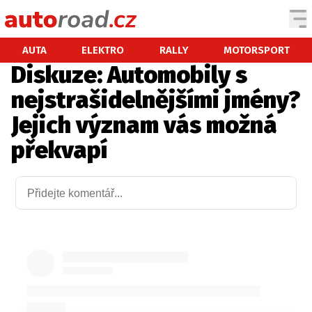
AUTA
AUTA
ELEKTRO
RALLY
MOTORSPORT
Diskuze: Automobily s
TESTY AUT
nejstrašidelnějšími jmény?
NOVINKY
Jejich význam vás možná
EKO
překvapí
SPY
HISTORIE
ZAJÍMAVOSTI
TECHNIKA
EKONOMIKA
ČESKÝ TRH
TUNING
PROFI