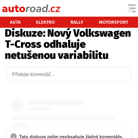
AUTA
AUTA
ELEKTRO
RALLY
MOTORSPORT
Diskuze: Nový Volkswagen
TESTY AUT
T-Cross odhaluje
NOVINKY
netušenou variabilitu
EKO
SPY
HISTORIE
ZAJÍMAVOSTI
TECHNIKA
EKONOMIKA
ČESKÝ TRH
TUNING
PROFI