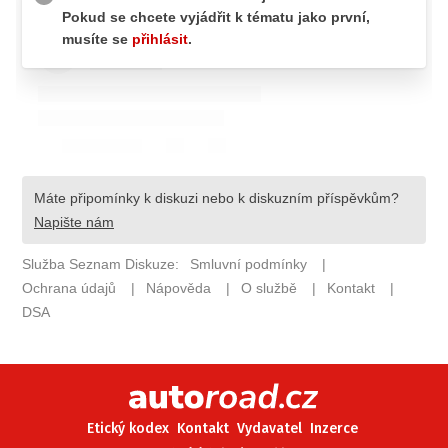
ELEKTRO
NOVINKY ZE SVĚTA EV
TESTY ELEKTROMOBILŮ
TRH S ELEKTROMOBILY
RALLY
OSTATNÍ
TISKOVKY
ROZHOVORY
DAKAR
Z DOMOVA
ZE SVĚTA
MOTORSPORT
Etický kodex
Kontakt
Vydavatel
Inzerce