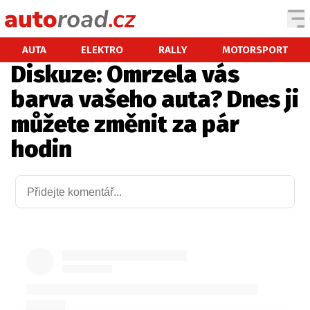
AUTA
AUTA
ELEKTRO
RALLY
MOTORSPORT
Diskuze: Omrzela vás
TESTY AUT
barva vašeho auta? Dnes ji
NOVINKY
můžete změnit za pár
EKO
hodin
SPY
HISTORIE
ZAJÍMAVOSTI
TECHNIKA
EKONOMIKA
ČESKÝ TRH
TUNING
PROFI