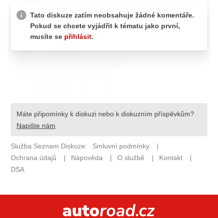
ELEKTRO
NOVINKY ZE SVĚTA EV
TESTY ELEKTROMOBILŮ
TRH S ELEKTROMOBILY
RALLY
OSTATNÍ
TISKOVKY
ROZHOVORY
DAKAR
Z DOMOVA
ZE SVĚTA
MOTORSPORT