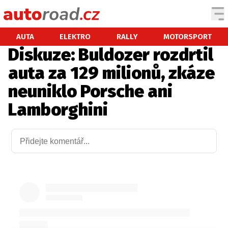
AUTA
AUTA
ELEKTRO
RALLY
MOTORSPORT
Diskuze: Buldozer rozdrtil
TESTY AUT
auta za 129 milionů, zkáze
NOVINKY
neuniklo Porsche ani
EKO
Lamborghini
SPY
HISTORIE
ZAJÍMAVOSTI
TECHNIKA
EKONOMIKA
ČESKÝ TRH
TUNING
PROFI