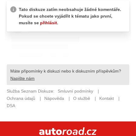
ELEKTRO
NOVINKY ZE SVĚTA EV
TESTY ELEKTROMOBILŮ
TRH S ELEKTROMOBILY
RALLY
OSTATNÍ
TISKOVKY
ROZHOVORY
DAKAR
Z DOMOVA
ZE SVĚTA
MOTORSPORT