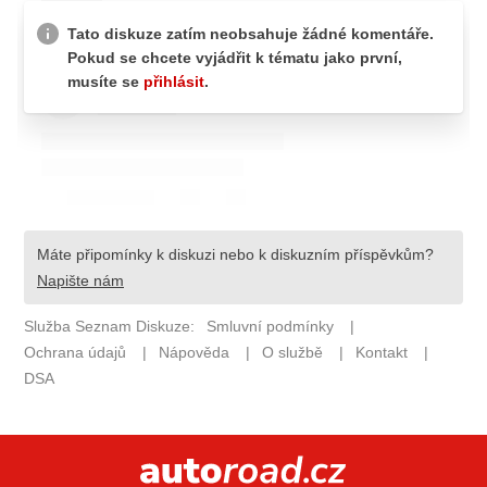
ELEKTRO
NOVINKY ZE SVĚTA EV
TESTY ELEKTROMOBILŮ
TRH S ELEKTROMOBILY
RALLY
OSTATNÍ
TISKOVKY
ROZHOVORY
DAKAR
Z DOMOVA
ZE SVĚTA
MOTORSPORT