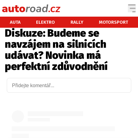
AUTA
AUTA
ELEKTRO
RALLY
MOTORSPORT
Diskuze: Budeme se
TESTY AUT
navzájem na silnicích
NOVINKY
udávat? Novinka má
EKO
perfektní zdůvodnění
SPY
HISTORIE
ZAJÍMAVOSTI
TECHNIKA
EKONOMIKA
ČESKÝ TRH
TUNING
PROFI