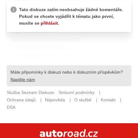
ELEKTRO
NOVINKY ZE SVĚTA EV
TESTY ELEKTROMOBILŮ
TRH S ELEKTROMOBILY
RALLY
OSTATNÍ
TISKOVKY
ROZHOVORY
DAKAR
Z DOMOVA
ZE SVĚTA
MOTORSPORT