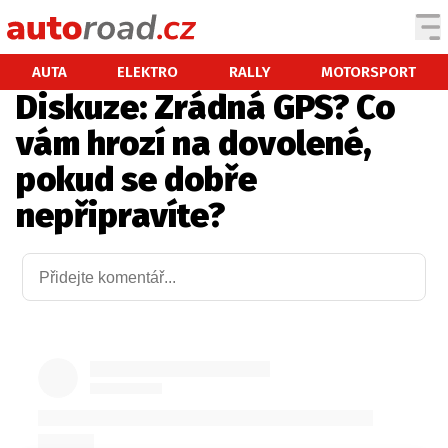
AUTA
AUTA
ELEKTRO
RALLY
MOTORSPORT
Diskuze: Zrádná GPS? Co
TESTY AUT
vám hrozí na dovolené,
NOVINKY
pokud se dobře
EKO
nepřipravíte?
SPY
HISTORIE
ZAJÍMAVOSTI
TECHNIKA
EKONOMIKA
ČESKÝ TRH
TUNING
PROFI