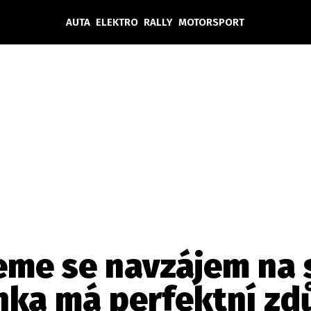
AUTA
ELEKTRO
RALLY
MOTORSPORT
Auta
Elektro
Rally
Motorsport
Testy aut
Novinky ze světa EV
Ostatní
Pit Lane
Novinky
Testy elektromobilů
Tiskovky
Češi v akci
Eko
Trh s elektromobily
Rozhovory
FIA CEZ & Poháry
Spy
Dakar
Mezinárodní scéna
Historie
Z domova
Zajímavosti
Ze světa
Technika
Ekonomika
me se navzájem na s
Český trh
nka má perfektní zd
Tuning
Profi