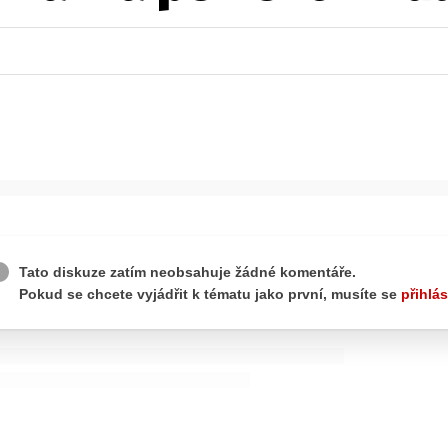
ydavatel
Inzerce
Osobní údaje / Cookies
autoroad.cz je INCORP MEDIA GROUP s.r.o., IČ: 118 23 054