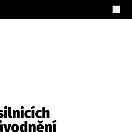
ilnicích
ůvodnění