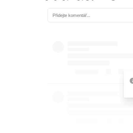
Etický kodex
Kontakt
V
Provozovatelem serveru 